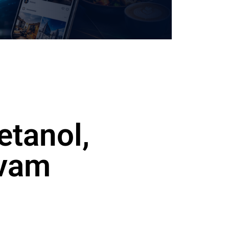
etanol,
avam