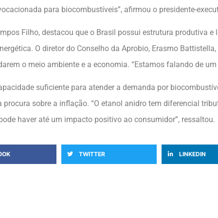
 vocacionada para biocombustíveis”, afirmou o presidente-exec
mpos Filho, destacou que o Brasil possui estrutura produtiva e 
nergética. O diretor do Conselho da Aprobio, Erasmo Battistella,
darem o meio ambiente e a economia. “Estamos falando de um p
apacidade suficiente para atender a demanda por biocombustíve
rocura sobre a inflação. “O etanol anidro tem diferencial tri
de haver até um impacto positivo ao consumidor”, ressaltou.
OOK
TWITTER
LINKEDIN