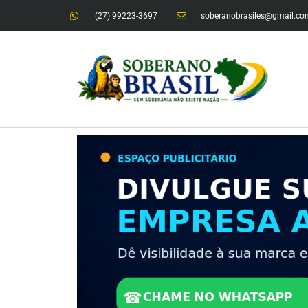
(27) 99223-3697
soberanobrasiles@gmail.co