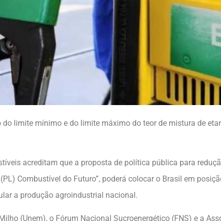
o do limite mínimo e do limite máximo do teor de mistura de eta
tíveis acreditam que a proposta de política pública para reduç
 (PL) Combustível do Futuro”, poderá colocar o Brasil em posiç
ular a produção agroindustrial nacional.
 Milho (Unem), o Fórum Nacional Sucroenergético (FNS) e a Ass