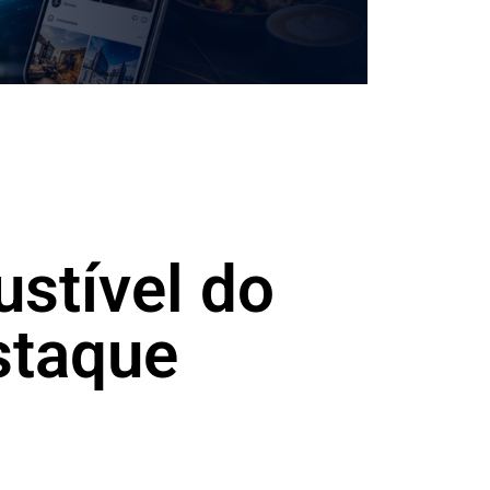
stível do
staque