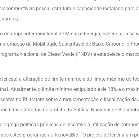
iocombustíveis possui estrutura e capacidade instalada para a 
conômica.
io do grupo interministerial de Minas e Energia, Fazenda, Desen
re a promoção da Mobilidade Sustentável de Baixo Carbono, o P
Programa Nacional de Diesel Verde (PNDV) e estabelece o marc
e lei está a alteração do limite mínimo e do limite máximo do te
final. Atualmente, o limite mínimo estipulado é de 18% e o má
esentes no PL tratam sobre a regulamentação e fiscalização da
e medidas adotadas no âmbito da Política Nacional de Biocombu
 agrega políticas públicas de incentivo à utilização de combus
odos estes programas ao RenovaBio. “O projeto de lei cria um p