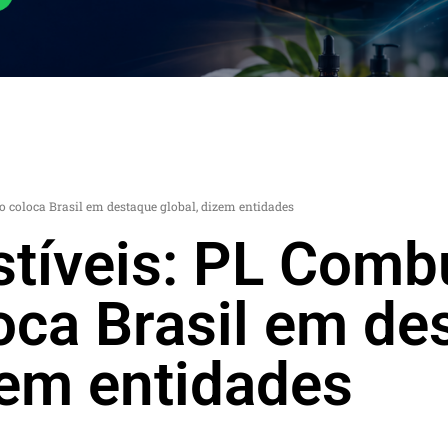
o coloca Brasil em destaque global, dizem entidades
tíveis: PL Combu
oca Brasil em de
zem entidades