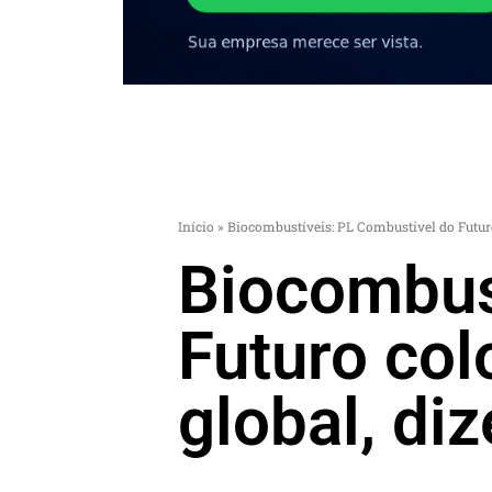
Início
»
Biocombustíveis: PL Combustível do Futur
Biocombus
Futuro col
global, di