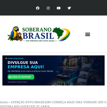
Início
»
ATENÇÃO ;POVO BRASILEIRO CONHEÇA MAIS UMA VERDADE QUE O
SISTEMA NÃO QUER QUE VC SABIA.