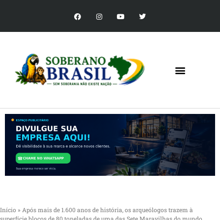
Início
»
Após mais de 1.600 anos de história, os arqueólogos trazem à
superfície blocos de 80 toneladas de uma das Sete Maravilhas do mundo