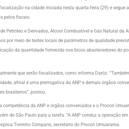
iscalização na cidade iniciada nesta quarta-feira (29) e segue 
 pelos fiscais.
 de Petróleo e Derivados, Álcool Combustível e Gás Natural da
os por meio de testes locais de parâmetros de qualidade previ
cação da quantidade fornecida nos bicos abastecedores do post
almente que serão fiscalizados, como informa Daróz. “Também
 cidade, afinal é uma prerrogativa da ANP e demais órgãos con
 brasileiros”, pontou.
iva competência da ANP e órgãos conveniados e o Procon Umuar
que vêm de São Paulo para a tarefa. “A ANP conduz a operação em
 explica Toninho Comparsi, secretário do Procon Umuarama.