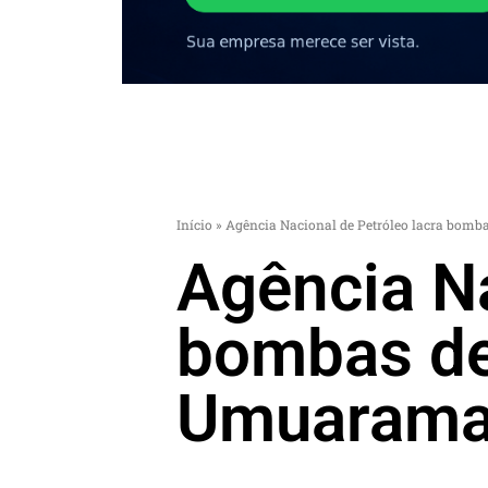
Início
»
Agência Nacional de Petróleo lacra bomb
Agência Na
bombas de
Umuaram