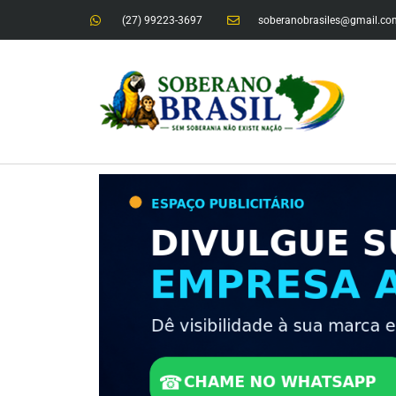
(27) 99223-3697
soberanobrasiles@gmail.co