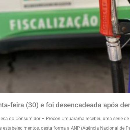
ta-feira (30) e foi desencadeada após d
efesa do Consumidor – Procon Umuarama recebeu uma série de 
 estabelecimentos, desta forma a ANP (Agência Nacional de Pet