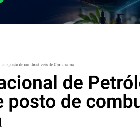
as de posto de combustíveis de Umuarama
cional de Petról
 posto de combu
a