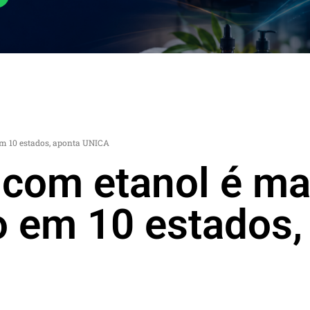
m 10 estados, aponta UNICA
 com etanol é ma
 em 10 estados,