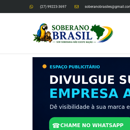
(27) 99223-3697
soberanobrasiles@gmail.co