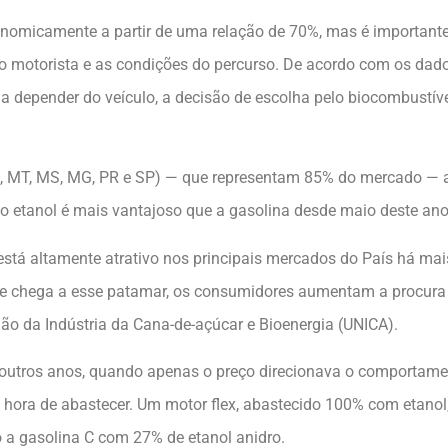
onomicamente a partir de uma relação de 70%, mas é importante 
do motorista e as condições do percurso. De acordo com os dad
depender do veículo, a decisão de escolha pelo biocombustível
 MT, MS, MG, PR e SP) — que representam 85% do mercado — a p
o etanol é mais vantajoso que a gasolina desde maio deste ano
stá altamente atrativo nos principais mercados do País há mai
e chega a esse patamar, os consumidores aumentam a procura p
ião da Indústria da Cana-de-açúcar e Bioenergia (UNICA).
 outros anos, quando apenas o preço direcionava o comportam
hora de abastecer. Um motor flex, abastecido 100% com etanol
 a gasolina C com 27% de etanol anidro.