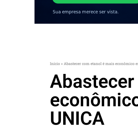
Início
»
Abastecer com etanol é mais econômico e
Abastecer
econômico
UNICA