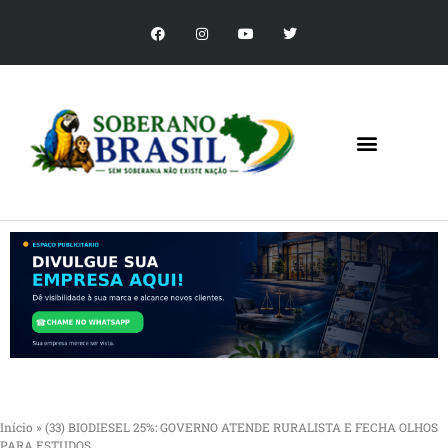
Início
»
(33) BIODIESEL 25%: GOVERNO ATENDE RURALISTA E FECHA OLHOS
PARA ESTUDOS