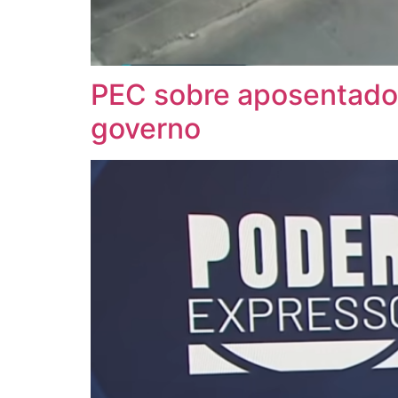
PEC sobre aposentador
governo