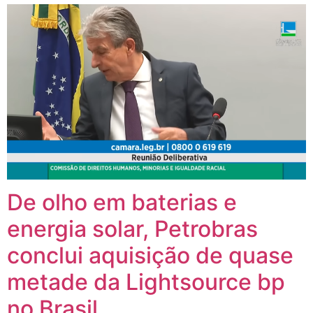
De olho em baterias e
energia solar, Petrobras
conclui aquisição de quase
metade da Lightsource bp
no Brasil