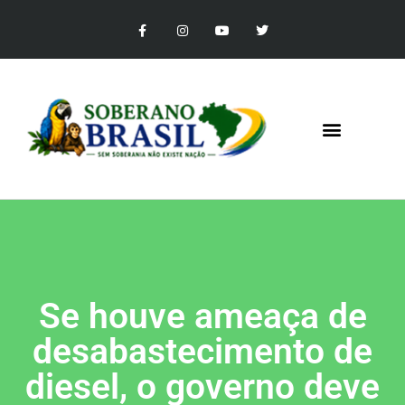
Se houve ameaça de
desabastecimento de
diesel, o governo deve