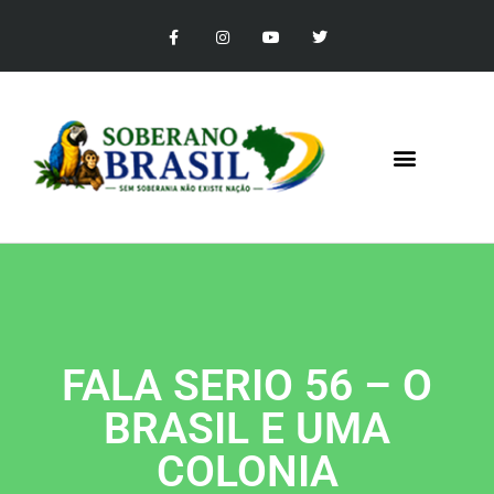
FALA SERIO 56 – O
BRASIL E UMA
COLONIA