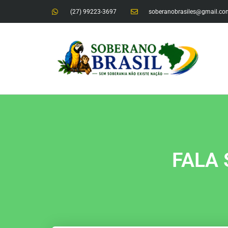
(27) 99223-3697
soberanobrasiles@gmail.co
FALA 