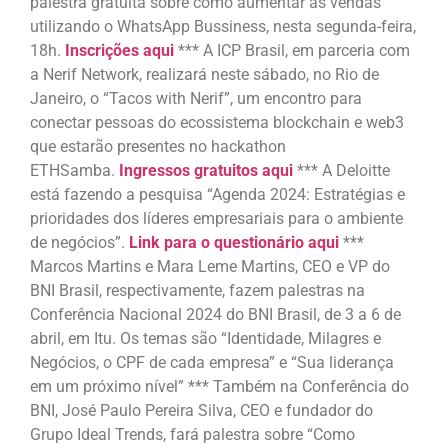
palestra gratuita sobre como aumentar as vendas
utilizando o WhatsApp Bussiness, nesta segunda-feira,
18h.
Inscrições aqui
*** A ICP Brasil, em parceria com
a Nerif Network, realizará neste sábado, no Rio de
Janeiro, o “Tacos with Nerif”, um encontro para
conectar pessoas do ecossistema blockchain e web3
que estarão presentes no hackathon
ETHSamba.
Ingressos gratuitos aqui
*** A Deloitte
está fazendo a pesquisa “Agenda 2024: Estratégias e
prioridades dos líderes empresariais para o ambiente
de negócios”.
Link para o questionário aqui
***
Marcos Martins e Mara Leme Martins, CEO e VP do
BNI Brasil, respectivamente, fazem palestras na
Conferência Nacional 2024 do BNI Brasil, de 3 a 6 de
abril, em Itu. Os temas são “Identidade, Milagres e
Negócios, o CPF de cada empresa” e “Sua liderança
em um próximo nível” *** Também na Conferência do
BNI, José Paulo Pereira Silva, CEO e fundador do
Grupo Ideal Trends, fará palestra sobre “Como