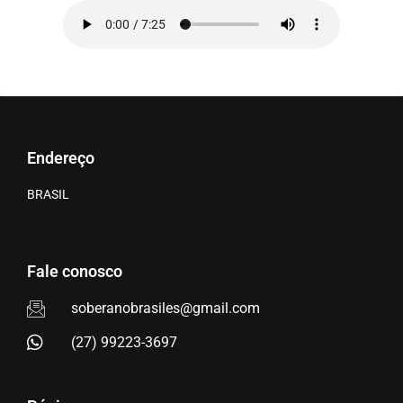
Endereço
BRASIL
Fale conosco
soberanobrasiles@gmail.com
(27) 99223-3697