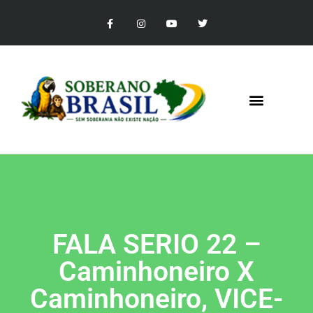
FALA SERIO 22 –
Caminhoneiro X
Caminhoneiro, VICE-