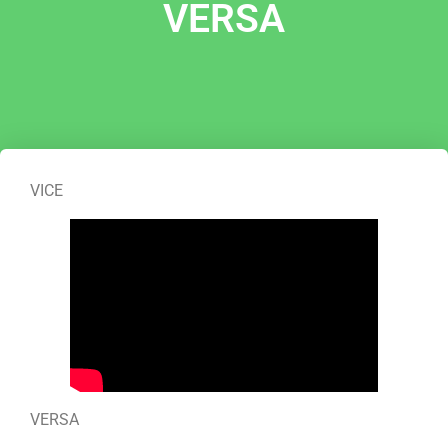
VERSA
VICE
VERSA