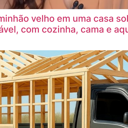
inhão velho em uma casa sobr
ável, com cozinha, cama e aq