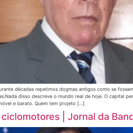
urante décadas repetimos dogmas antigos como se fossem le
cas.Nada disso descreve o mundo real de hoje. O capital per
móvel e barato. Quem tem projeto […]
 ciclomotores | Jornal da Ban