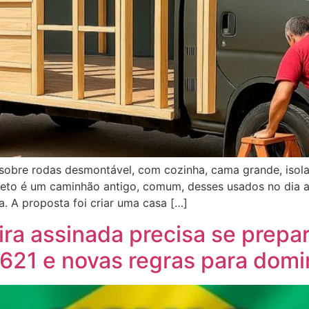
obre rodas desmontável, com cozinha, cama grande, isol
ojeto é um caminhão antigo, comum, desses usados no dia a
a. A proposta foi criar uma casa […]
ra assinada precisa se prepar
1.621 e novas regras para d