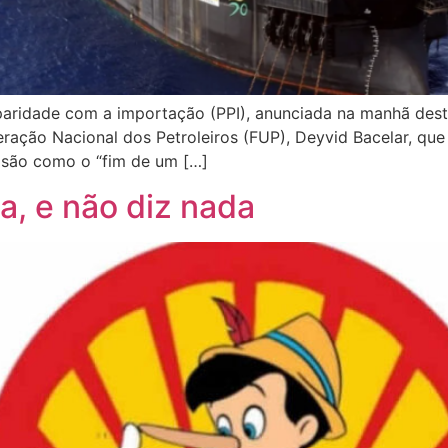
dade com a importação (PPI), anunciada na manhã desta te
ção Nacional dos Petroleiros (FUP), Deyvid Bacelar, que
ecisão como o “fim de um […]
ala, e não diz nada