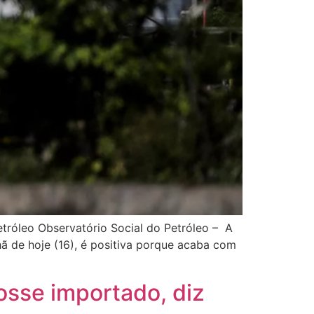
Petróleo Observatório Social do Petróleo – A
hã de hoje (16), é positiva porque acaba com
fosse importado, diz