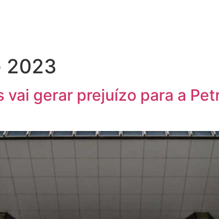
e 2023
 vai gerar prejuízo para a Pet