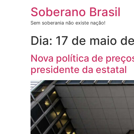
Soberano Brasil
Sem soberania não existe nação!
Dia:
17 de maio d
Nova política de preços
presidente da estatal